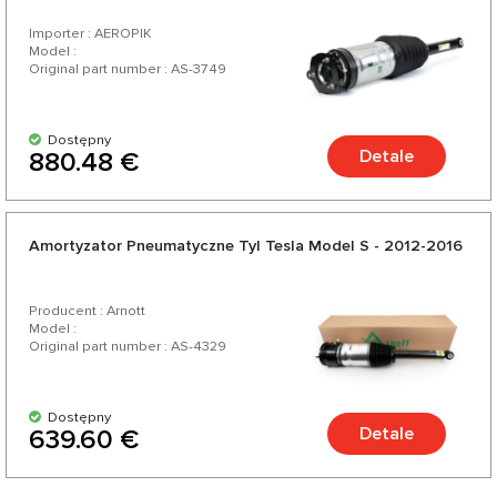
Importer : AEROPIK
Model :
Original part number : AS-3749
Dostępny
Detale
880.48 €
Amortyzator Pneumatyczne Tyl Tesla Model S - 2012-2016
Producent : Arnott
Model :
Original part number : AS-4329
Dostępny
Detale
639.60 €