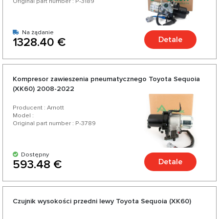
Original part number : P-3189
Na żądanie
Detale
1328.40 €
Kompresor zawieszenia pneumatycznego Toyota Sequoia
(XK60) 2008-2022
Producent : Arnott
Model :
Original part number : P-3789
Dostępny
Detale
593.48 €
Czujnik wysokości przedni lewy Toyota Sequoia (XK60)