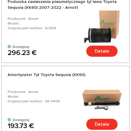
Poduszka zawieszenia pneumatycznego tyl lewa Toyota
Cruiser w północnoamerykańskiej linii SUV-ów Toyoty i jest
Sequoia (XK60) 2007-2022 - Arnott
największym SUV-em produkowanym obecnie pod marką
Producent : Arnott
Toyota.
Model :
Original part number : A-3616
Dostępny
Detale
296.23 €
Amortyzator Tył Toyota Sequoia (XK60)
Producent : Arnott
Model :
Original part number : SK-4406
Dostępny
Detale
193.73 €