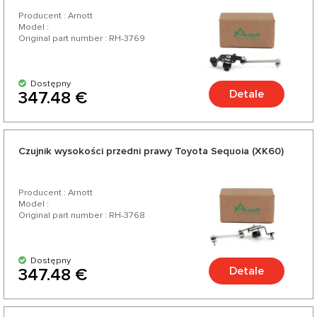
Producent : Arnott
Model :
Original part number : RH-3769
Dostępny
Detale
347.48 €
Czujnik wysokości przedni prawy Toyota Sequoia (XK60)
Producent : Arnott
Model :
Original part number : RH-3768
Dostępny
Detale
347.48 €