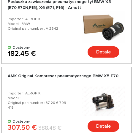
Poduszka zawieszenia pneumatycznego tył BMW X5
doskonałym stosunkiem jakości do ceny, szeroką gamą i
(E70,E70N,F15), X6 (E71, F16) - Arnott
różnorodnością ponad 200 produktów do Twojego
Importer : AEROPIK
samochodu.
Model : BMW
Original part number : A-2642
Dostępny
Detale
182.45 €
AMK Original Kompresor pneumatycznego BMW X5 E70
Importer : AEROPIK
Model :
Original part number : 37 20 6 799
419
Dostępny
307.50 €
Detale
388.48 €