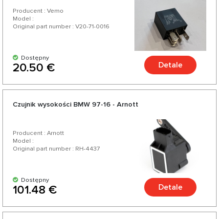
Producent : Vemo
Model :
Original part number : V20-71-0016
Dostępny
Detale
20.50 €
Czujnik wysokości BMW 97-16 - Arnott
Producent : Arnott
Model :
Original part number : RH-4437
Dostępny
Detale
101.48 €