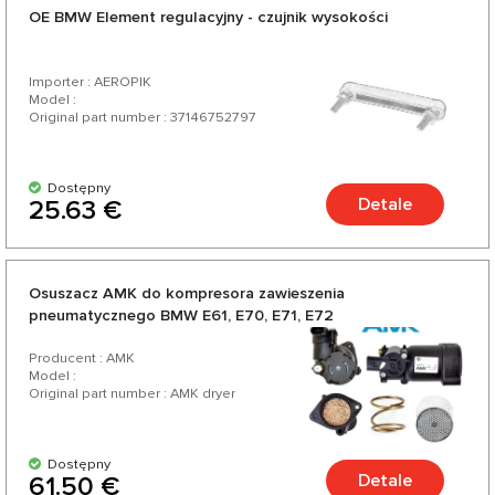
OE BMW Element regulacyjny - czujnik wysokości
Importer : AEROPIK
Model :
Original part number : 37146752797
Dostępny
Detale
25.63 €
Osuszacz AMK do kompresora zawieszenia
pneumatycznego BMW E61, E70, E71, E72
Producent : AMK
Model :
Original part number : AMK dryer
Dostępny
Detale
61.50 €