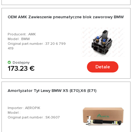
OEM AMK Zawieszenie pneumatyczne blok zaworowy BMW
Producent : AMK
Model : BMW
Original part number : 37 20 6 799
419
Dostępny
Detale
173.23 €
Amortyzator Tył Lewy BMW X5 (E70),X6 (E71)
Importer : AEROPIK
Model :
Original part number : SK-3607