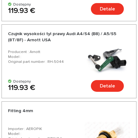
Dostępny
Detale
119.93 €
Czujnik wysokości tyl prawy Audi A4/S4 (B8) / A5/S5
(8T/8F) - Arnott USA
Producent : Arnott
Model :
Original part number : RH-5044
Dostępny
Detale
119.93 €
Fitting 4mm
Importer : AEROPIK
Model :