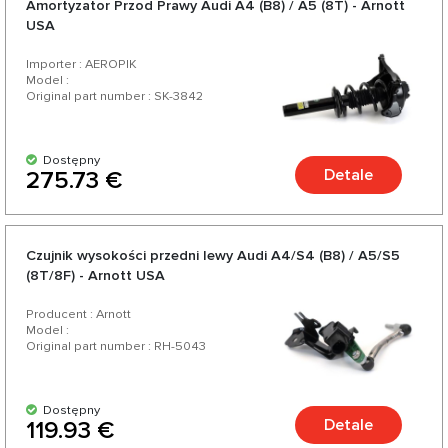
Amortyzator Przod Prawy Audi A4 (B8) / A5 (8T) - Arnott
platformy. Istnieje długa wersja dla Chin. Model posiada
USA
światła do jazdy dziennej LED.
Importer : AEROPIK
Model :
Original part number : SK-3842
Dostępny
Detale
275.73 €
Czujnik wysokości przedni lewy Audi A4/S4 (B8) / A5/S5
(8T/8F) - Arnott USA
Producent : Arnott
Model :
Original part number : RH-5043
Dostępny
Detale
119.93 €