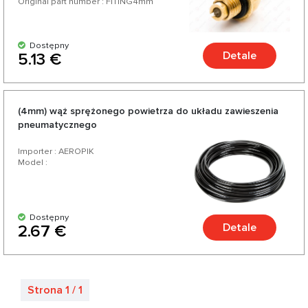
Original part number : FITING4mm
Dostępny
Detale
5.13 €
(4mm) wąż sprężonego powietrza do układu zawieszenia
pneumatycznego
Importer : AEROPIK
Model :
Dostępny
Detale
2.67 €
Strona 1 / 1