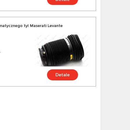
atycznego tyl Maserati Levante
5
Detale