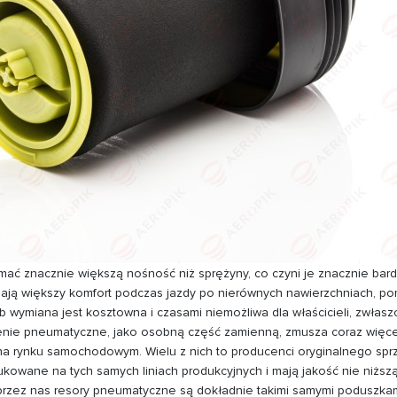
ać znacznie większą nośność niż sprężyny, co czyni je znacznie bard
ą większy komfort podczas jazdy po nierównych nawierzchniach, poni
ób wymiana jest kosztowna i czasami niemożliwa dla właścicieli, zwła
nie pneumatyczne, jako osobną część zamienną, zmusza coraz więce
 rynku samochodowym. Wielu z nich to producenci oryginalnego sprz
wane na tych samych liniach produkcyjnych i mają jakość nie niższą 
 przez nas resory pneumatyczne są dokładnie takimi samymi poduszkam