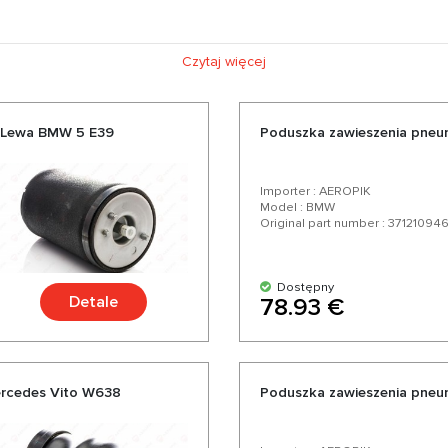
Czytaj więcej
a Lewa BMW 5 E39
Poduszka zawieszenia pneu
Importer : AEROPIK
Model : BMW
Original part number : 37121094
Dostępny
Detale
78.93 €
ercedes Vito W638
Poduszka zawieszenia pneu