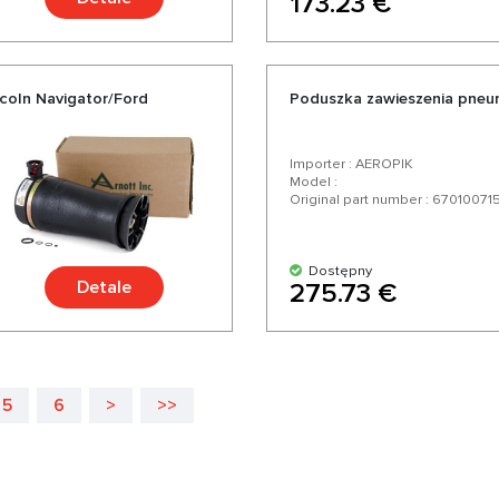
173.23 €
coln Navigator/Ford
Poduszka zawieszenia pneum
Importer : AEROPIK
Model :
Original part number : 67010071
Dostępny
Detale
275.73 €
5
6
>
>>