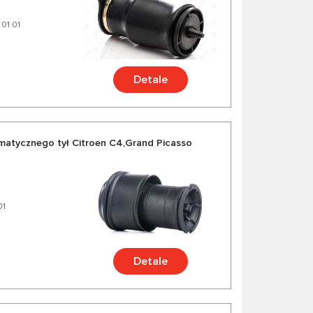
 01 01
Detale
matycznego tył Citroen C4,Grand Picasso
01
Detale