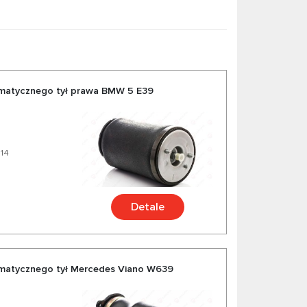
matycznego tył prawa BMW 5 E39
614
Detale
matycznego tył Mercedes Viano W639