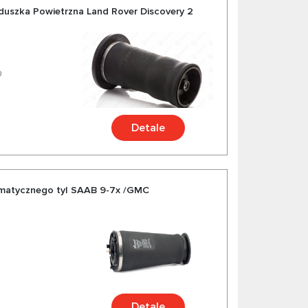
duszka Powietrzna Land Rover Discovery 2
0
Detale
matycznego tyl SAAB 9-7x /GMC
Detale