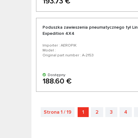
193.73 €
Poduszka zawieszenia pneumatycznego tył Lin
Expedition 4X4
Importer : AEROPIK
Model :
Original part number : A-2153
Dostępny
188.60 €
Strona 1 / 19
1
2
3
4