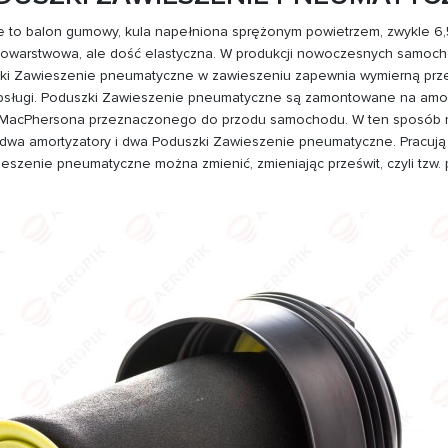
 to balon gumowy, kula napełniona sprężonym powietrzem, zwykle 6,
owarstwowa, ale dość elastyczna. W produkcji nowoczesnych samochod
szki Zawieszenie pneumatyczne w zawieszeniu zapewnia wymierną p
obsługi. Poduszki Zawieszenie pneumatyczne są zamontowane na amort
a MacPhersona przeznaczonego do przodu samochodu. W ten sposób 
wa amortyzatory i dwa Poduszki Zawieszenie pneumatyczne. Pracują 
szenie pneumatyczne można zmienić, zmieniając prześwit, czyli tzw.