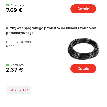
Dostępny
Detale
7.69 €
(6mm) wąż sprężonego powietrza do układu zawieszenia
pneumatycznego
Importer : AEROPIK
Model :
Dostępny
Detale
2.67 €
Strona 1 / 1