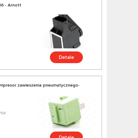
6 - Arnott
Detale
ompresor zawieszenia pneumatycznego-
3700
Detale