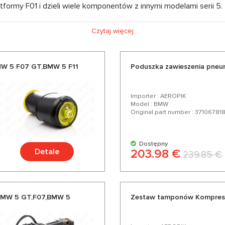
atformy F01 i dzieli wiele komponentów z innymi modelami serii 5
o oferujemy poduszki powietrzne, kompresory, amortyzatory do
Czytaj więcej
presowej dostawy. Wybierając nas Wybierasz wysokiej jakości c
ańskich. Ciesz się doskonałym stosunkiem jakości do ceny, sze
MW 5 F07 GT,BMW 5 F11
Poduszka zawieszenia pneu
Importer : AEROPIK
Model : BMW
Original part number : 37106781
Dostępny
Detale
203.98 €
239.85 €
 BMW 5 GT,F07,BMW 5
Zestaw tamponów Kompreso