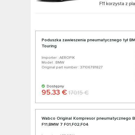
F11 korzysta z pl
dystrybutor części zawieszenia pneumatyczneg
konkurencyjnych cenach oraz z możliwością eks
od zaufanych producentów niemieckich i ameryk
produktów do Twojego samochodu.
Poduszka zawieszenia pneumatycznego tył B
Touring
Importer : AEROPIK
Model : BMW
Original part number : 37106781827
Dostępny
95.33 €
170.15 €
Wabco Original Kompresor pneumatycznego
F11,BMW 7 F01,F02,F04