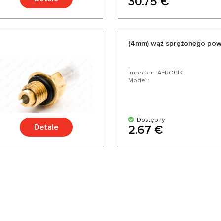
30.75 €
(4mm) wąż sprężonego powi
Importer : AEROPIK
Model :
Dostępny
Detale
2.67 €