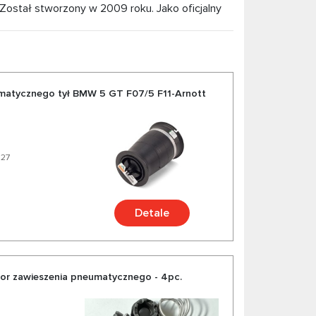
. Został stworzony w 2009 roku. Jako oficjalny
 BMW 5 F11 Touring (2009-2017) w
zęści do swojego BMW 5 F11 Touring (2009-2017)
roką gamą i różnorodnością ponad 200
matycznego tył BMW 5 GT F07/5 F11-Arnott
827
Detale
r zawieszenia pneumatycznego - 4pc.