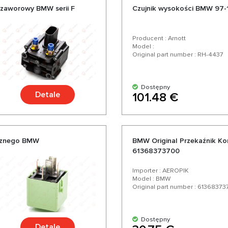
zaworowy BMW serii F
Czujnik wysokości BMW 97-1
Producent : Arnott
Model :
Original part number : RH-4437
Dostępny
Detale
101.48 €
ycznego BMW
BMW Original Przekaźnik K
61368373700
Importer : AEROPIK
Model : BMW
Original part number : 6136837
Dostępny
Detale