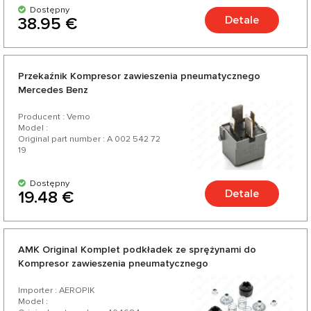
Dostępny
Detale
38.95 €
Przekaźnik Kompresor zawieszenia pneumatycznego
Mercedes Benz
Producent : Vemo
Model :
Original part number : A 002 542 72
19
Dostępny
Detale
19.48 €
AMK Original Komplet podkładek ze sprężynami do
Kompresor zawieszenia pneumatycznego
Importer : AEROPIK
Model :