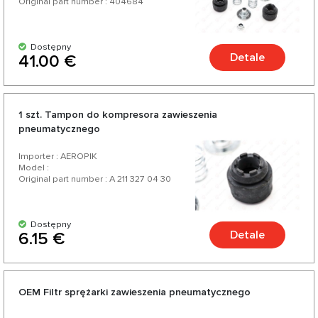
Original part number : 404684
Dostępny
Detale
41.00 €
1 szt. Tampon do kompresora zawieszenia
pneumatycznego
Importer : AEROPIK
Model :
Original part number : A 211 327 04 30
Dostępny
Detale
6.15 €
OEM Filtr sprężarki zawieszenia pneumatycznego