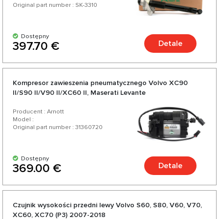
Original part number : SK-3310
Dostępny
Detale
397.70 €
Kompresor zawieszenia pneumatycznego Volvo XC90
II/S90 II/V90 II/XC60 II, Maserati Levante
Producent : Arnott
Model :
Original part number : 31360720
Dostępny
Detale
369.00 €
Czujnik wysokości przedni lewy Volvo S60, S80, V60, V70,
XC60, XC70 (P3) 2007-2018