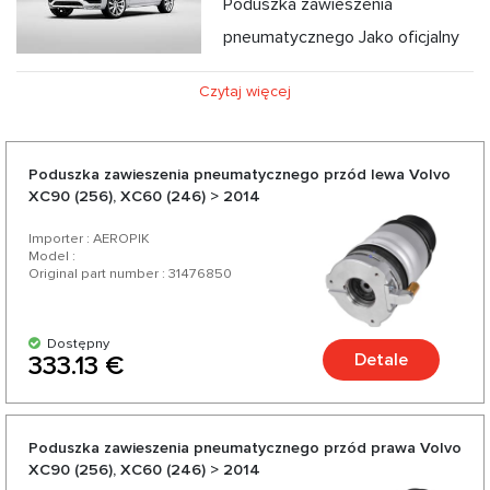
Poduszka zawieszenia
pneumatycznego Jako oficjalny
dystrybutor części do zawieszenia pneumatycznego
Czytaj więcej
oferujemy Poduszka zawieszenia pneumatycznego,
kompresor Zawieszenie pneumatyczne, amortyzatory do
Volvo w konkurencyjnych cenach oraz z możliwością
Poduszka zawieszenia pneumatycznego przód lewa Volvo
XC90 (256), XC60 (246) > 2014
ekspresowej dostawy. Wybierając nas, wybierasz wysokiej
jakości części do swojego Volvo od zaufanych niemieckich i
Importer : AEROPIK
Model :
amerykańskich producentów. Ciesz się doskonałym
Original part number : 31476850
stosunkiem jakości do ceny, szeroką gamą i różnorodnością
ponad 200 produktów do Twojego samochodu.
Dostępny
Detale
333.13 €
Poduszka zawieszenia pneumatycznego przód prawa Volvo
XC90 (256), XC60 (246) > 2014