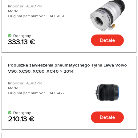
Importer : AEROPIK
Model :
Original part number : 31476851
Dostępny
Detale
333.13 €
Poduszka zawieszenia pneumatycznego Tylna Lewa Volvo
V90, XC90, XC60, XC40 > 2014
Importer : AEROPIK
Model :
Original part number : 31476427
Dostępny
Detale
210.13 €