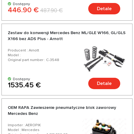
Dostępny
446.90 €
Detale
487.90 €
Zestaw do konwersji Mercedes Benz ML/GLE W166, GL/GLS
X166 bez ADS Plus - Arnott
Producent : Arnott
Model :
Original part number : C-3548
Dostępny
Detale
1535.45 €
OEM RAPA Zawieszenie pneumatyczne blok zaworowy
Mercedes Benz
Importer : AEROPIK
Model : Mercedes