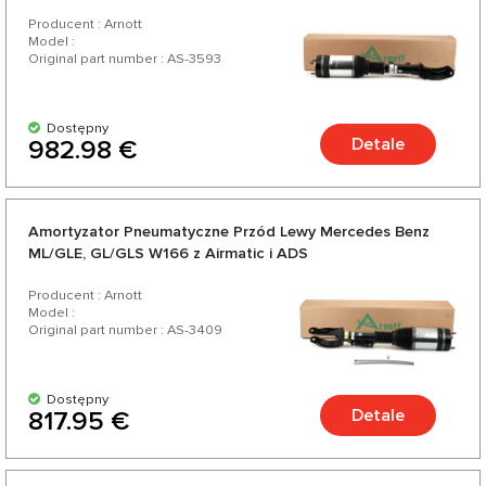
Producent : Arnott
Model :
Original part number : AS-3593
Dostępny
Detale
982.98 €
Amortyzator Pneumatyczne Przód Lewy Mercedes Benz
ML/GLE, GL/GLS W166 z Airmatic i ADS
Producent : Arnott
Model :
Original part number : AS-3409
Dostępny
Detale
817.95 €