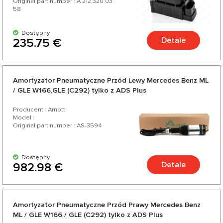
Original part number : A 212 320 03
58
Dostępny
Detale
235.75 €
Amortyzator Pneumatyczne Przód Lewy Mercedes Benz ML
/ GLE W166,GLE (C292) tylko z ADS Plus
Producent : Arnott
Model :
Original part number : AS-3594
Dostępny
Detale
982.98 €
Amortyzator Pneumatyczne Przód Prawy Mercedes Benz
ML / GLE W166 / GLE (C292) tylko z ADS Plus