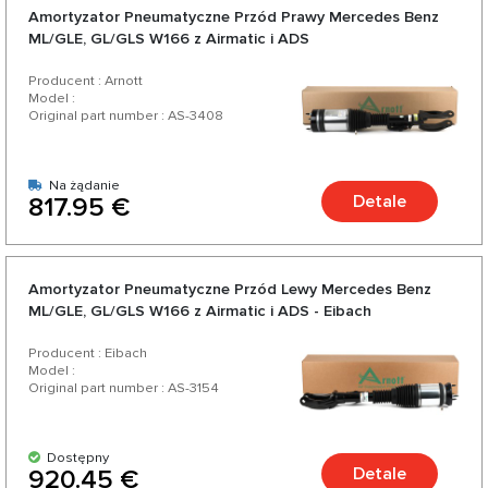
Amortyzator Pneumatyczne Przód Prawy Mercedes Benz
ML/GLE, GL/GLS W166 z Airmatic i ADS
Producent : Arnott
Model :
Original part number : AS-3408
Na żądanie
Detale
817.95 €
Amortyzator Pneumatyczne Przód Lewy Mercedes Benz
ML/GLE, GL/GLS W166 z Airmatic i ADS - Eibach
Producent : Eibach
Model :
Original part number : AS-3154
Dostępny
Detale
920.45 €