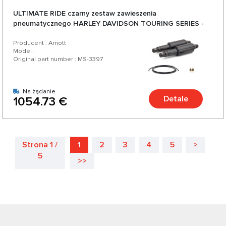
ULTIMATE RIDE czarny zestaw zawieszenia
pneumatycznego HARLEY DAVIDSON TOURING SERIES -
1990-2022
Producent : Arnott
Model :
Original part number : MS-3397
Na żądanie
Detale
1054.73 €
Strona 1 /
1
2
3
4
5
>
5
>>