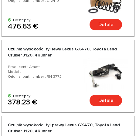
Original part number : C-2410
Dostępny
Detale
476.63 €
Czujnik wysokości tyl lewy Lexus GX470, Toyota Land
Cruiser J120, 4Runner
Producent : Arnott
Model :
Original part number : RH-3772
Dostępny
Detale
378.23 €
Czujnik wysokości tyl prawy Lexus GX470, Toyota Land
Cruiser J120, 4Runner