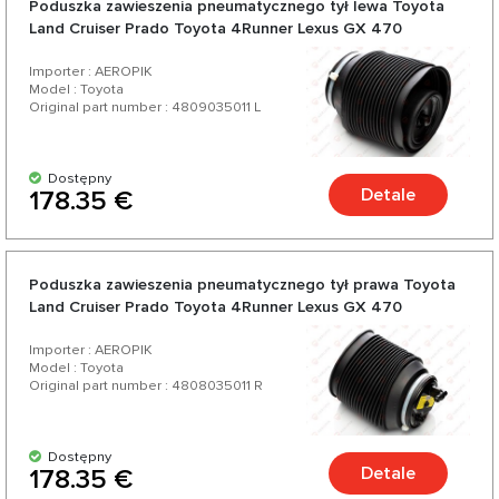
Poduszka zawieszenia pneumatycznego tył lewa Toyota
swojego Toyota Land Cruiser J120 (2002-2009) od
Land Cruiser Prado Toyota 4Runner Lexus GX 470
zaufanych niemieckich i amerykańskich producentów. Ciesz
Importer : AEROPIK
się doskonałym stosunkiem jakości do ceny, szeroką gamą i
Model : Toyota
Original part number : 4809035011 L
różnorodnością ponad 200 produktów do Twojego
samochodu.
Dostępny
Detale
178.35 €
Poduszka zawieszenia pneumatycznego tył prawa Toyota
Land Cruiser Prado Toyota 4Runner Lexus GX 470
Importer : AEROPIK
Model : Toyota
Original part number : 4808035011 R
Dostępny
Detale
178.35 €