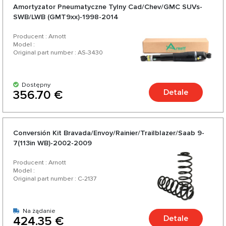
Amortyzator Pneumatyczne Tylny Cad/Chev/GMC SUVs-
SWB/LWB (GMT9xx)-1998-2014
Producent : Arnott
Model :
Original part number : AS-3430
Dostępny
Detale
356.70 €
Conversión Kit Bravada/Envoy/Rainier/Trailblazer/Saab 9-
7(113in WB)-2002-2009
Producent : Arnott
Model :
Original part number : C-2137
Na żądanie
Detale
424.35 €