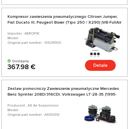
Kompresor zawieszenia pneumatycznego Citroen Jumper,
Fiat Ducato III, Peugeot Boxer (Tipo 250 / X290) (VB-FullAir
2C (VB-SA 2C))
Importer : AEROPIK
Model :
Original part number : 1052111100
Dostępny
Detale
367.98 €
Zestaw pomocniczy Zawieszenie pneumatyczne Mercedes
Benz Sprinter 208D/316CDI, Volkswagen LT-28-35 (1995-
2006)
Producent : AS Air Suspension
Model :
Original part number : AS120312