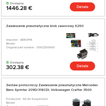
Dostępny
Detale
1446.28 €
Zawieszenie pneumatyczne blok zaworowy X250
Importer : AEROPIK
Model :
Original part number : 0062250660
Dostępny
Detale
302.38 €
Zestaw pomocniczy Zawieszenie pneumatyczne Mercedes
Benz Sprinter 209D/318CDI, Volkswagen Crafter 3500
(2006+)
Producent : AS Air Suspension
Model :