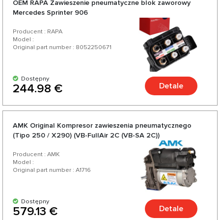
OEM RAPA Zawieszenie pneumatyczne blok zaworowy
do Twojego samochodu.
Mercedes Sprinter 906
Producent : RAPA
Model :
Original part number : 8052250671
Dostępny
Detale
244.98 €
AMK Original Kompresor zawieszenia pneumatycznego
(Tipo 250 / X290) (VB-FullAir 2C (VB-SA 2C))
Producent : AMK
Model :
Original part number : A1716
Dostępny
Detale
579.13 €