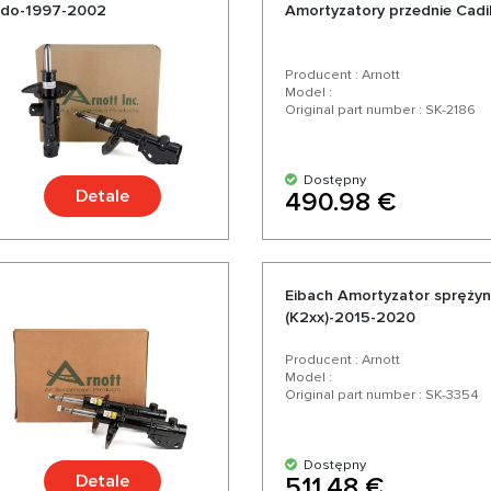
rado-1997-2002
Amortyzatory przednie Cadil
Producent : Arnott
Model :
Original part number : SK-2186
Dostępny
Detale
490.98 €
Eibach Amortyzator sprężyn
(K2xx)-2015-2020
Producent : Arnott
Model :
Original part number : SK-3354
Dostępny
Detale
511.48 €