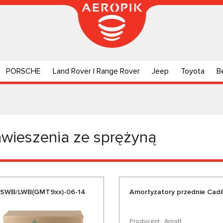
PORSCHE
Land Rover | Range Rover
Jeep
Toyota
B
wieszenia ze sprężyną
s-SWB/LWB(GMT9xx)-06-14
Amortyzatory przednie Cadil
Producent : Arnott