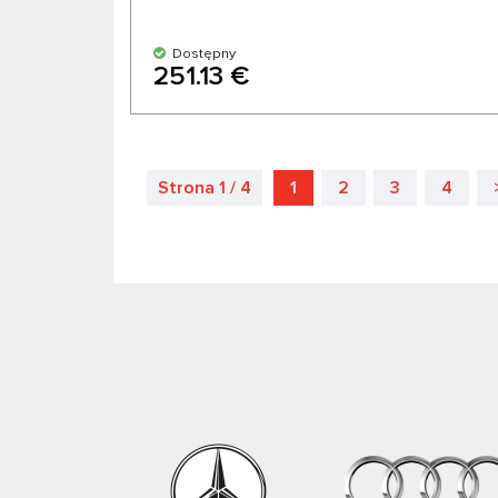
Dostępny
251.13 €
Strona 1 / 4
1
2
3
4