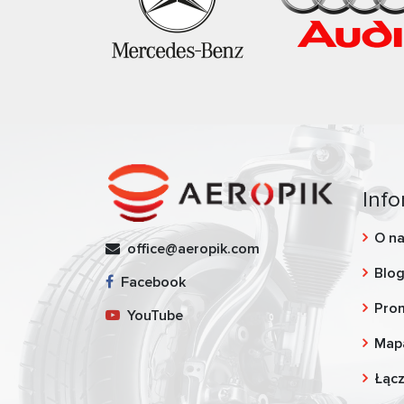
Info
O n
office@aeropik.com
Blo
Facebook
Pro
YouTube
Map
Łąc