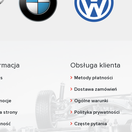
rmacja
Obsługa klienta
as
Metody płatności
g
Dostawa zamówień
mocje
Ogólne warunki
a strony
Polityka prywatności
zność
Częste pytania