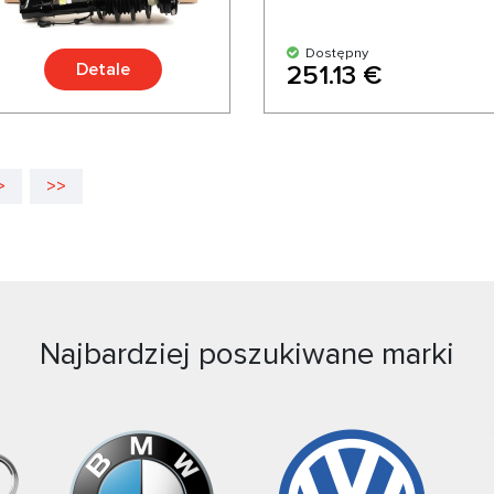
Dostępny
Detale
251.13 €
>
>>
Najbardziej poszukiwane marki