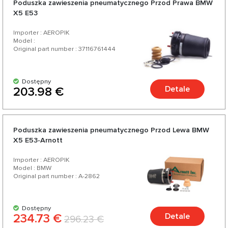
Poduszka zawieszenia pneumatycznego Przod Prawa BMW
ponad 200 produktów do Twojego samochodu.
X5 E53
Importer : AEROPIK
Model :
Original part number : 37116761444
Dostępny
Detale
203.98 €
Poduszka zawieszenia pneumatycznego Przod Lewa BMW
X5 E53-Arnott
Importer : AEROPIK
Model : BMW
Original part number : A-2862
Dostępny
234.73 €
Detale
296.23 €