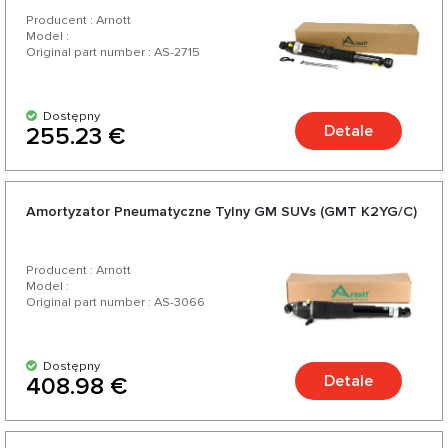
Producent : Arnott
Model :
Original part number : AS-2715
Dostępny
Detale
255.23 €
Amortyzator Pneumatyczne Tylny GM SUVs (GMT K2YG/C)
Producent : Arnott
Model :
Original part number : AS-3066
Dostępny
Detale
408.98 €