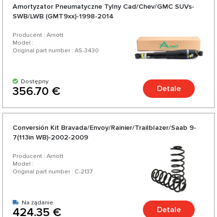
Amortyzator Pneumatyczne Tylny Cad/Chev/GMC SUVs-
SWB/LWB (GMT9xx)-1998-2014
Producent : Arnott
Model :
Original part number : AS-3430
Dostępny
Detale
356.70 €
Conversión Kit Bravada/Envoy/Rainier/Trailblazer/Saab 9-
7(113in WB)-2002-2009
Producent : Arnott
Model :
Original part number : C-2137
Na żądanie
Detale
424.35 €