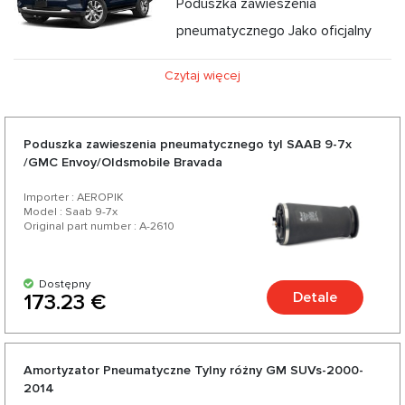
Poduszka zawieszenia
pneumatycznego Jako oficjalny
dystrybutor części do zawieszenia pneumatycznego
Czytaj więcej
oferujemy poduszki powietrzne, kompresor poduszek
powietrznych, amortyzatory do Chevrolet w
konkurencyjnych cenach oraz z możliwością ekspresowej
Poduszka zawieszenia pneumatycznego tyl SAAB 9-7x
/GMC Envoy/Oldsmobile Bravada
dostawy. Wybierając nas, wybierasz wysokiej jakości części
do swojego Chevrolet od zaufanych niemieckich i
Importer : AEROPIK
Model : Saab 9-7x
amerykańskich producentów. Ciesz się doskonałym
Original part number : A-2610
stosunkiem jakości do ceny, szeroką gamą i różnorodnością
ponad 200 produktów do Twojego samochodu.
Dostępny
Detale
173.23 €
Amortyzator Pneumatyczne Tylny różny GM SUVs-2000-
2014