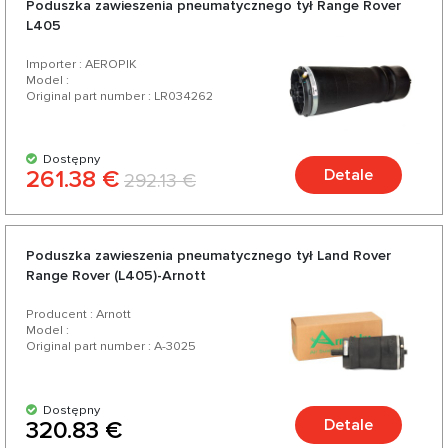
Poduszka zawieszenia pneumatycznego tył Range Rover
o nazwie Terrain Response 2.
L405
Importer : AEROPIK
Model :
Original part number : LR034262
Dostępny
261.38 €
Detale
292.13 €
Poduszka zawieszenia pneumatycznego tył Land Rover
Range Rover (L405)-Arnott
Producent : Arnott
Model :
Original part number : A-3025
Dostępny
Detale
320.83 €