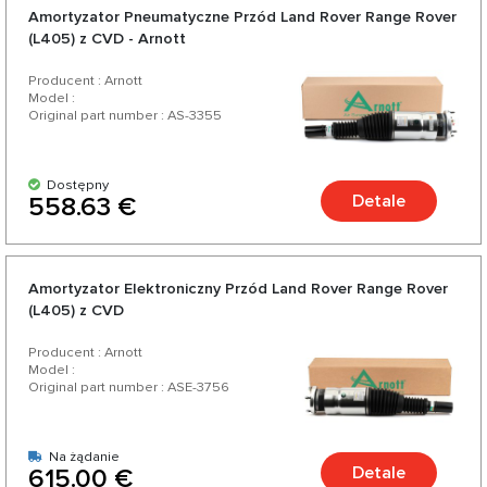
Amortyzator Pneumatyczne Przód Land Rover Range Rover
(L405) z CVD - Arnott
Producent : Arnott
Model :
Original part number : AS-3355
Dostępny
Detale
558.63 €
Amortyzator Elektroniczny Przód Land Rover Range Rover
(L405) z CVD
Producent : Arnott
Model :
Original part number : ASE-3756
Na żądanie
Detale
615.00 €