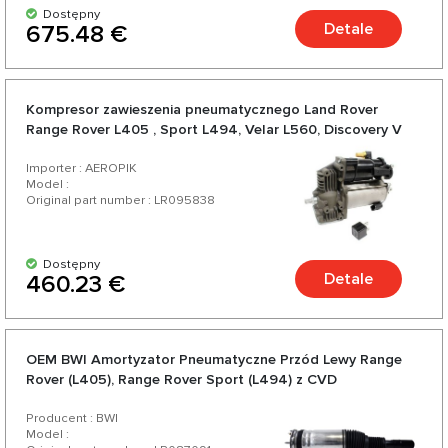
Dostępny
Detale
675.48 €
Kompresor zawieszenia pneumatycznego Land Rover
Range Rover L405 , Sport L494, Velar L560, Discovery V
L462
Importer : AEROPIK
Model :
Original part number : LR095838
Dostępny
Detale
460.23 €
OEM BWI Amortyzator Pneumatyczne Przód Lewy Range
Rover (L405), Range Rover Sport (L494) z CVD
Producent : BWI
Model :