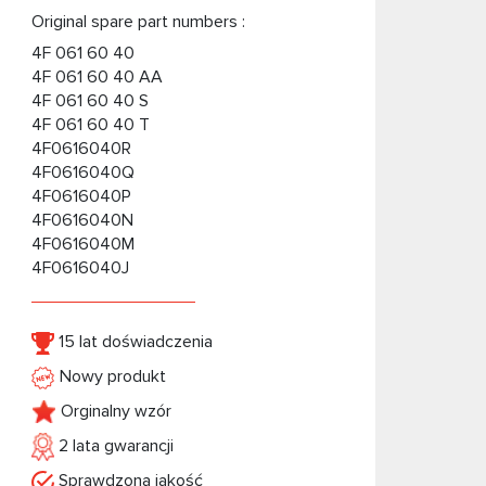
Original spare part numbers :
4F 061 60 40
4F 061 60 40 AA
4F 061 60 40 S
4F 061 60 40 T
4F0616040R
4F0616040Q
4F0616040P
4F0616040N
4F0616040M
4F0616040J
15 lat doświadczenia
Nowy produkt
Orginalny wzór
2 lata gwarancji
Sprawdzona jakość