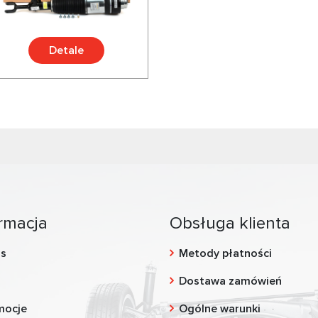
Detale
rmacja
Obsługa klienta
as
Metody płatności
g
Dostawa zamówień
mocje
Ogólne warunki