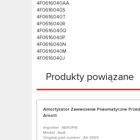
4F0616040AA
4F0616040S
4F0616040T
4F0616040R
4F0616040Q
4F0616040P
4F0616040N
4F0616040M
4F0616040J
Produkty powiązane
Amortyzator Zawieszenie Pneumatyczne Przed
Arnott
Importer : AEROPIK
Model : Audi
Original part number : AS-3369