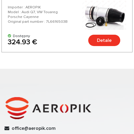
Importer : AEROPIK
Model : Audi Q7, VW Touareg
Porsche Cayenne
Original part number : 7L6616503B
Dostępny
Detale
324.93 €
office@aeropik.com