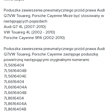
Poduszka zawieszenia pneumatycznego przód prawa Audi
Q7,VW Touareg, Porsche Cayenne Może być stosowany w
następujących pojazdach:
Audi Q7 4L (2007-2010)
VW Touareg 4L (2002 - 2010)
Porsche Cayenne 9PA (2002-2010)
Poduszka zawieszenia pneumatycznego przód prawa Audi
Q7,VW Touareg, Porsche Cayenne zastępuje poduszkę
powietrzną następującymi oryginalnymi numerami:
7L5616404
7L5616404B
7L5616404E
7L6616404
7L6616404A
7L6616404B
7L8616404
7L8616404A
7L8616404B