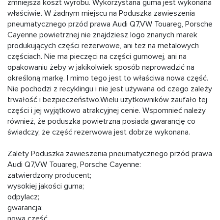
zmniejsza koszt wyrobu. Wykorzystana guma jest wykonana
właściwie. W żadnym miejscu na Poduszka zawieszenia
pneumatycznego przód prawa Audi Q7,VW Touareg, Porsche
Cayenne powietrznej nie znajdziesz logo znanych marek
produkujących części rezerwowe, ani też na metalowych
częściach. Nie ma pieczęci na części gumowej, ani na
opakowaniu żeby w jakikolwiek sposób naprowadzić na
określoną markę. I mimo tego jest to właściwa nowa część.
Nie pochodzi z recyklingu i nie jest używana od czego zależy
trwałość i bezpieczeństwo.Wielu użytkowników zaufało tej
części i jej wyjątkowo atrakcyjnej cenie. Wspomnieć należy
również, że poduszka powietrzna posiada gwarancję co
świadczy, że część rezerwowa jest dobrze wykonana.
Zalety Poduszka zawieszenia pneumatycznego przód prawa
Audi Q7,VW Touareg, Porsche Cayenne:
zatwierdzony producent;
wysokiej jakości guma;
odpylacz;
gwarancja;
nowa część