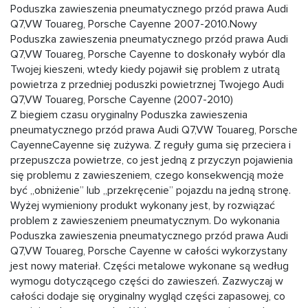
Poduszka zawieszenia pneumatycznego przód prawa Audi
Q7,VW Touareg, Porsche Cayenne 2007-2010.Nowy
Poduszka zawieszenia pneumatycznego przód prawa Audi
Q7,VW Touareg, Porsche Cayenne to doskonały wybór dla
Twojej kieszeni, wtedy kiedy pojawił się problem z utratą
powietrza z przedniej poduszki powietrznej Twojego Audi
Q7,VW Touareg, Porsche Cayenne (2007-2010)
Z biegiem czasu oryginalny Poduszka zawieszenia
pneumatycznego przód prawa Audi Q7,VW Touareg, Porsche
CayenneCayenne się zużywa. Z reguły guma się przeciera i
przepuszcza powietrze, co jest jedną z przyczyn pojawienia
się problemu z zawieszeniem, czego konsekwencją może
być „obniżenie” lub „przekręcenie” pojazdu na jedną stronę.
Wyżej wymieniony produkt wykonany jest, by rozwiązać
problem z zawieszeniem pneumatycznym. Do wykonania
Poduszka zawieszenia pneumatycznego przód prawa Audi
Q7,VW Touareg, Porsche Cayenne w całości wykorzystany
jest nowy materiał. Części metalowe wykonane są według
wymogu dotyczącego części do zawieszeń. Zazwyczaj w
całości dodaje się oryginalny wygląd części zapasowej, co