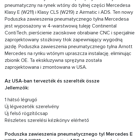
pneumatyczny na rynek wtóny do tylnej części Mercedesa
Klasy E (W211) i Klasy CLS (W219) z Airmatic i ADS. Ten nowy
Poduszka zawieszenia pneumatycznego tylna Mercedesa
jest wyposażony w 4-warstwową tuleję Continental
ContiTech, pierścienie zaciskowe obrabiane CNC i specjalnie
zaprojektowany stożkowy tłok zapewniający wygodną
jazdę. Poduszka zawieszenia pneumatycznego tylna Arnott
Mercedes na rynku wtónym upraszcza instalację, eliminując
zbionik OE. Ta ekskluzywna sprężyna została
zaprojektowana i zmontowana w USA.
Az USA-ban tervezték és szerelték össze
Jellemzők:
1 hátsó légrugó
Új légvezeték szerelvény
Új felső rögzítőcsap
Részletes szerelési kézikönyv elérhető
Poduszka zawieszenia pneumatycznego tyl Mercedes E