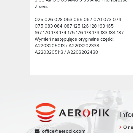
S 55 AMG S 65 AMG S 55 AMG - Kompressor
Z serii:
025 026 028 063 065 067 070 073 074
075 083 084 087 125 126 128 163 165
167 170 173 174 175 176 178 179 183 184 187
Wymień następujące oryginalne części:
A2203205013 / A2203202338
A2203205113 / A2203202438
Info
O n
office@aeropik.com