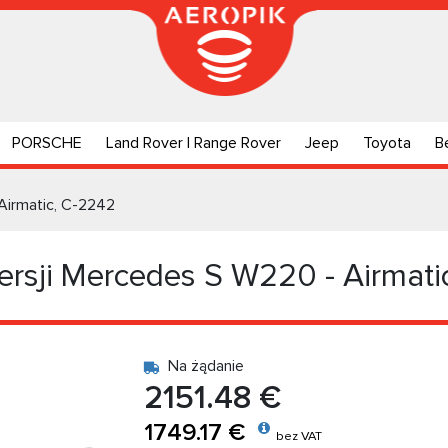
PORSCHE
Land Rover | Range Rover
Jeep
Toyota
B
Airmatic, C-2242
rsji Mercedes S W220 - Airmati
Na żądanie
2151.48 €
1749.17 €
bez VAT