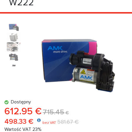
W222
Dostępny
612.95 €
715.45
€
498.33 €
581.67 €
bez VAT
Wartość VAT 23%