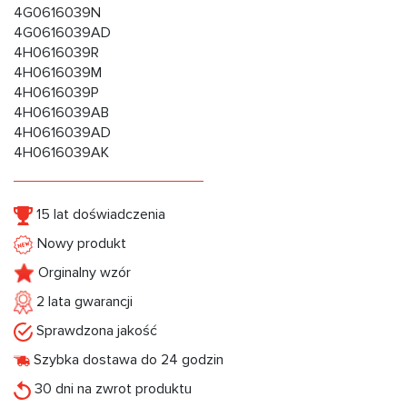
4G0616039N
4G0616039AD
4H0616039R
4H0616039M
4H0616039P
4H0616039AB
4H0616039AD
4H0616039AK
15 lat doświadczenia
Nowy produkt
Orginalny wzór
2 lata gwarancji
Sprawdzona jakość
Szybka dostawa do 24 godzin
30 dni na zwrot produktu