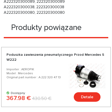
A222320300089, 222320300089
A222320300038, 222320300038
A222320300080, 222320300080
Produkty powiązane
Poduszka zawieszenia pneumatycznego Przod Mercedes S
W222
Importer : AEROPIK
Model : Mercedes
Original part number : A 222 320 47 13
Dostępny
367.98 €
Detale
430.50 €