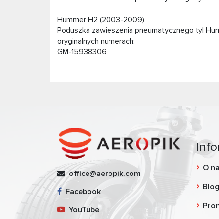
Hummer H2 (2003-2009)
Poduszka zawieszenia pneumatycznego tyl Hum
oryginalnych numerach:
GM-15938306
Info
O n
office@aeropik.com
Blo
Facebook
Pro
YouTube