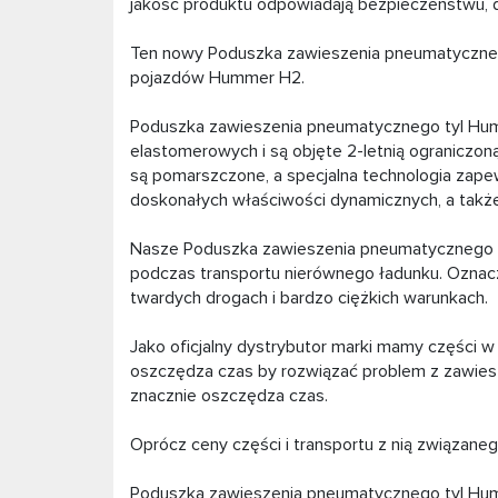
jakość produktu odpowiadają bezpieczeństwu, dok
Ten nowy Poduszka zawieszenia pneumatycznego
pojazdów Hummer H2.
Poduszka zawieszenia pneumatycznego tyl Hum
elastomerowych i są objęte 2-letnią ograniczo
są pomarszczone, a specjalna technologia zapew
doskonałych właściwości dynamicznych, a także
Nasze Poduszka zawieszenia pneumatycznego t
podczas transportu nierównego ładunku. Oznac
twardych drogach i bardzo ciężkich warunkach.
Jako oficjalny dystrybutor marki mamy części w
oszczędza czas by rozwiązać problem z zawieszen
znacznie oszczędza czas.
Oprócz ceny części i transportu z nią związane
Poduszka zawieszenia pneumatycznego tyl H