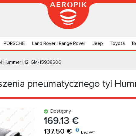
PORSCHE
Land Rover | Range Rover
Jeep
Toyota
B
tyl Hummer H2, GM-15938306
szenia pneumatycznego tyl Hu
Dostępny
169.13 €
137.50 €
bez VAT