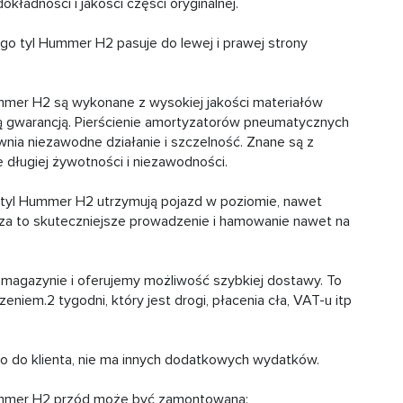
ładności i jakości części oryginalnej.
 tyl Hummer H2 pasuje do lewej i prawej strony
mer H2 są wykonane z wysokiej jakości materiałów
ną gwarancją. Pierścienie amortyzatorów pneumatycznych
nia niezawodne działanie i szczelność. Znane są z
 długiej żywotności i niezawodności.
yl Hummer H2 utrzymują pojazd w poziomie, nawet
za to skuteczniejsze prowadzenie i hamowanie nawet na
 magazynie i oferujemy możliwość szybkiej dostawy. To
iem.2 tygodni, który jest drogi, płacenia cła, VAT-u itp
go do klienta, nie ma innych dodatkowych wydatków.
ummer H2 przód może być zamontowana: