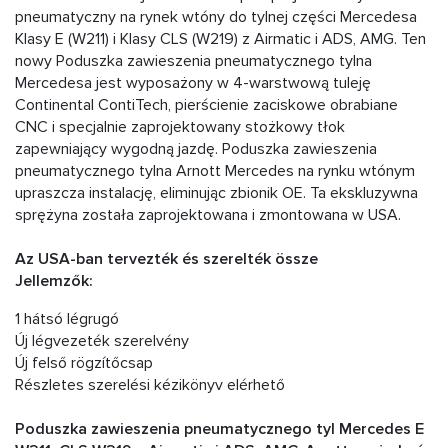
pneumatyczny na rynek wtóny do tylnej części Mercedesa
Klasy E (W211) i Klasy CLS (W219) z Airmatic i ADS, AMG. Ten
nowy Poduszka zawieszenia pneumatycznego tylna
Mercedesa jest wyposażony w 4-warstwową tuleję
Continental ContiTech, pierścienie zaciskowe obrabiane
CNC i specjalnie zaprojektowany stożkowy tłok
zapewniający wygodną jazdę. Poduszka zawieszenia
pneumatycznego tylna Arnott Mercedes na rynku wtónym
upraszcza instalację, eliminując zbionik OE. Ta ekskluzywna
sprężyna została zaprojektowana i zmontowana w USA.
Az USA-ban tervezték és szerelték össze
Jellemzők:
1 hátsó légrugó
Új légvezeték szerelvény
Új felső rögzítőcsap
Részletes szerelési kézikönyv elérhető
Poduszka zawieszenia pneumatycznego tyl Mercedes E