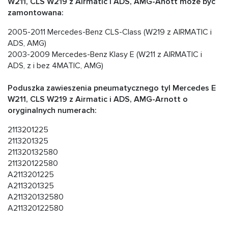
W211, CLS W219 z Airmatic i ADS, AMG-Anott może być
zamontowana:
2005-2011 Mercedes-Benz CLS-Class (W219 z AIRMATIC i
ADS, AMG)
2003-2009 Mercedes-Benz Klasy E (W211 z AIRMATIC i
ADS, z i bez 4MATIC, AMG)
Poduszka zawieszenia pneumatycznego tyl Mercedes E
W211, CLS W219 z Airmatic i ADS, AMG-Arnott o
oryginalnych numerach:
2113201225
2113201325
211320132580
211320122580
A2113201225
A2113201325
A211320132580
A211320122580