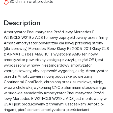
30 dni na zwrot produktu
Description
Amortyzator Pneumatyczne Przód lewy Mercedes E
W211/CLS W219 z ADS to nowy zaprojektowany przez firmę
Arnott amortyzator powietrzny dla lewej przedniej strony
(dla kierowcy) Mercedes-Benz Klasy E i 2005-2011 Klasy CLS
z AIRMATIC i bez 4MATIC, z wyjątkiem AMG.Ten nowy
amortyzator powietrzny zastępuje zużytą część OE i jest
wyposażony w nowy, niestandardowy amortyzator
zaprojektowany, aby zapewnić wygodną jazdę. Amortyzator
przedni Arnott zawiera nową poduszkę powietrzną
Continental ContiTech, chronioną przez aluminiową tuleję,
wraz z cholewką wykonaną CNC z aluminium stosowanego
w budowie samolotów.Amortyzator Pneumatyczne Przód
lewy Mercedes E W211/CLS W219 z ADS jest montowany w
USA i jest produkowany z trwałymi uszczelkami Arnott, o-
ringami, pierścieniami amortyzatora, pierścieniami