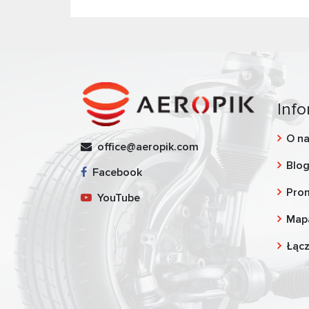
Info
O n
office@aeropik.com
Blo
Facebook
Pro
YouTube
Map
Łąc