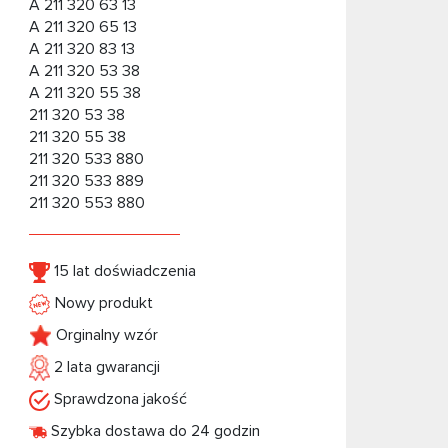
A 211 320 63 13
A 211 320 65 13
A 211 320 83 13
A 211 320 53 38
A 211 320 55 38
211 320 53 38
211 320 55 38
211 320 533 880
211 320 533 889
211 320 553 880
15 lat doświadczenia
Nowy produkt
Orginalny wzór
2 lata gwarancji
Sprawdzona jakość
Szybka dostawa do 24 godzin