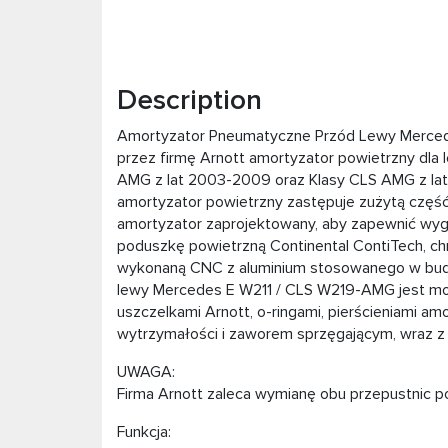
Description
Amortyzator Pneumatyczne Przód Lewy Merce
przez firmę Arnott amortyzator powietrzny dla l
AMG z lat 2003-2009 oraz Klasy CLS AMG z la
amortyzator powietrzny zastępuje zużytą częś
amortyzator zaprojektowany, aby zapewnić wyg
poduszkę powietrzną Continental ContiTech, chr
wykonaną CNC z aluminium stosowanego w bud
lewy Mercedes E W211 / CLS W219-AMG jest mo
uszczelkami Arnott, o-ringami, pierścieniami amo
wytrzymałości i zaworem sprzęgającym, wraz z 
UWAGA:
Firma Arnott zaleca wymianę obu przepustnic p
Funkcja: