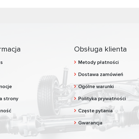
rmacja
Obsługa klienta
as
Metody płatności
g
Dostawa zamówień
mocje
Ogólne warunki
a strony
Polityka prywatności
zność
Częste pytania
Gwarancja