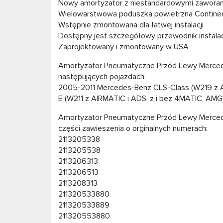
Nowy amortyzator z niestandardowymi zawora
Wielowarstwowa poduszka powietrzna Continen
Wstępnie zmontowana dla łatwej instalacji
Dostępny jest szczegółowy przewodnik instalac
Zaprojektowany i zmontowany w USA
Amortyzator Pneumatyczne Przód Lewy Merce
następujących pojazdach:
2005-2011 Mercedes-Benz CLS-Class (W219 z 
E (W211 z AIRMATIC i ADS, z i bez 4MATIC, AMG
Amortyzator Pneumatyczne Przód Lewy Merce
części zawieszenia o orginalnych numerach:
2113205338
2113205538
2113206313
2113206513
2113208313
211320533880
211320533889
211320553880