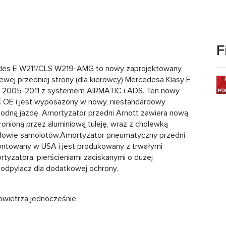
F
des E W211/CLS W219-AMG to nowy zaprojektowany
ewej przedniej strony (dla kierowcy) Mercedesa Klasy E
t 2005-2011 z systemem AIRMATIC i ADS. Ten nowy
ć OE i jest wyposażony w nowy, niestandardowy
odną jazdę. Amortyzator przedni Arnott zawiera nową
onioną przez aluminiową tuleję, wraz z cholewką
owie samolotów.Amortyzator pneumatyczny przedni
ntowany w USA i jest produkowany z trwałymi
rtyzatora, pierścieniami zaciskanymi o dużej
odpylacz dla dodatkowej ochrony.
owietrza jednocześnie.