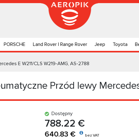
PORSCHE
Land Rover | Range Rover
Jeep
Toyota
B
Mercedes E W211/CLS W219-AMG, AS-2788
eumatyczne Przód lewy Merced
Dostępny
788.22 €
640.83 €
bez VAT