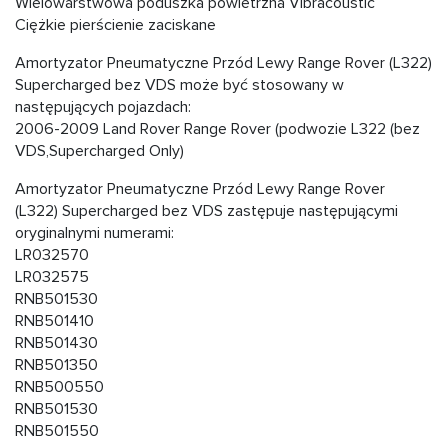
Wielowarstwowa poduszka powietrzna Vibracoustic
Ciężkie pierścienie zaciskane
Amortyzator Pneumatyczne Przód Lewy Range Rover (L322)
Supercharged bez VDS może być stosowany w
następujących pojazdach:
2006-2009 Land Rover Range Rover (podwozie L322 (bez
VDS,Supercharged Only)
Amortyzator Pneumatyczne Przód Lewy Range Rover
(L322) Supercharged bez VDS zastępuje następującymi
oryginalnymi numerami:
LR032570
LR032575
RNB501530
RNB501410
RNB501430
RNB501350
RNB500550
RNB501530
RNB501550