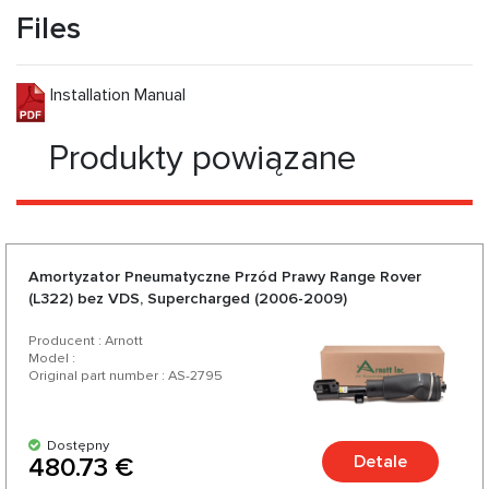
Files
Installation Manual
Produkty powiązane
Amortyzator Pneumatyczne Przód Prawy Range Rover
(L322) bez VDS, Supercharged (2006-2009)
Producent : Arnott
Model :
Original part number : AS-2795
Dostępny
Detale
480.73 €