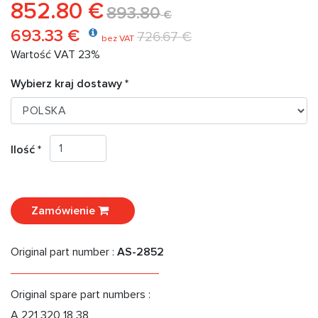
852.80 €
893.80
€
693.33 €
726.67 €
bez VAT
Wartość VAT 23%
Wybierz kraj dostawy *
Ilość *
Zamówienie
Original part number :
AS-2852
Original spare part numbers :
A 221 320 18 38