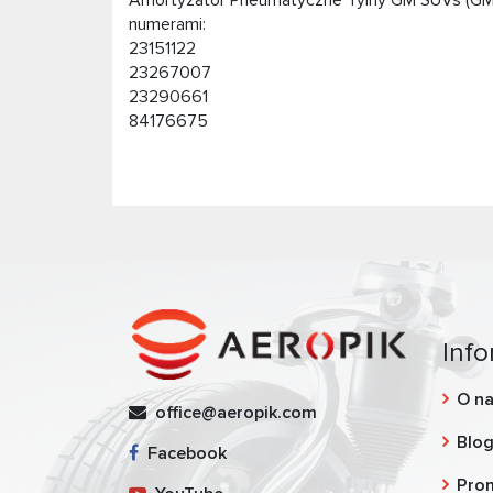
Amortyzator Pneumatyczne Tylny GM SUVs (GMT
numerami:
23151122
23267007
23290661
84176675
Info
O n
office@aeropik.com
Blo
Facebook
Pro