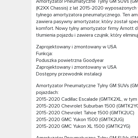
Amortyzator Pneumatyczne Tylny GM SUVs (G
(K2XX Chassis) z lat 2015-2020 wyposażonych
tylnego amortyzatora pneumatycznego. Ten amo
zawiera pasywny amortyzator, który został specj
komfort. Nowy tylny amortyzator firmy Arnott
tłumienia pojazdu i zawiera czujnik, który elimi
Zaprojektowany i zmontowany w USA
Funkcja:
Poduszka powietrzna Goodyear
Zaprojektowany i zmontowany w USA
Dostępny przewodnik instalacji
Amortyzator Pneumatyczne Tylny GM SUVs (GM
pojazdach:
2015-2020 Cadillac Escalade (GMTK2XL, w tym
2015-2020 Chevrolet Suburban 1500 (GMTK2Y
2015-2020 Chevrolet Tahoe 1500 (GMTK2UC)
2015-2020 GMC Yukon 1500 (GMTK2UG)
2015-2020 GMC Yukon XL 1500 (GMTK2YG)