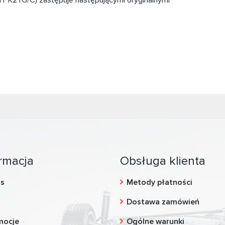
 K2YG/C) zastępuje następującymi oryginalnymi
rmacja
Obsługa klienta
as
Metody płatności
g
Dostawa zamówień
mocje
Ogólne warunki