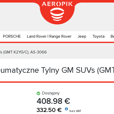
PORSCHE
Land Rover | Range Rover
Jeep
Toyota
B
Vs (GMT K2YG/C), AS-3066
eumatyczne Tylny GM SUVs (GM
Dostępny
408.98 €
332.50 €
bez VAT