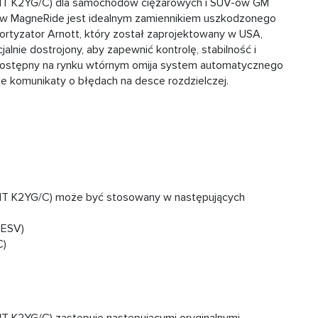
MT K2YG/C) dla samochodów ciężarowych i SUV-ów GM
 w MagneRide jest idealnym zamiennikiem uszkodzonego
rtyzator Arnott, który został zaprojektowany w USA,
alnie dostrojony, aby zapewnić kontrolę, stabilność i
 dostępny na rynku wtórnym omija system automatycznego
nuje komunikaty o błędach na desce rozdzielczej.
T K2YG/C) może być stosowany w następujących
 ESV)
C)