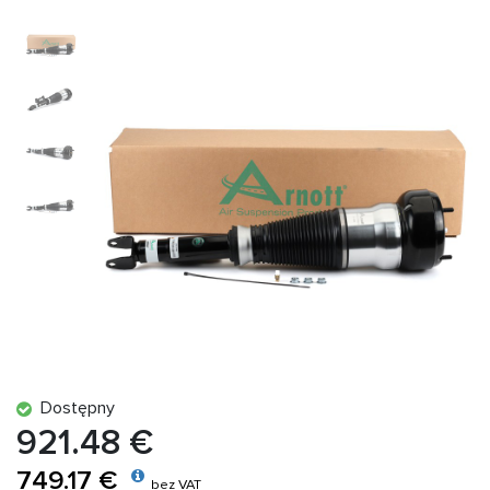
Dostępny
921.48 €
749.17 €
bez VAT