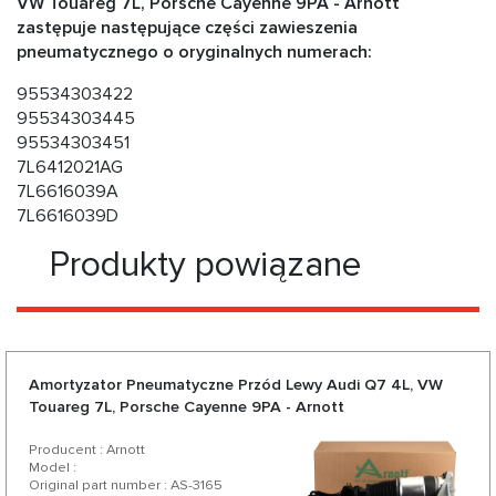
VW Touareg 7L, Porsche Cayenne 9PA - Arnott
zastępuje następujące części zawieszenia
pneumatycznego o oryginalnych numerach:
95534303422
95534303445
95534303451
7L6412021AG
7L6616039A
7L6616039D
Produkty powiązane
Amortyzator Pneumatyczne Przód Lewy Audi Q7 4L, VW
Touareg 7L, Porsche Cayenne 9PA - Arnott
Producent : Arnott
Model :
Original part number : AS-3165