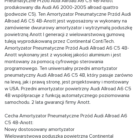
Pneumatyczne Przód Audi Allroad A6 C5 4B-Anott
produkowany dla Audi A6 2000-2005 allroad quattro
(podwozie C5). Ten Amortyzator Pneumatyczne Przód Audi
Allroad A6 C5 4B-Anott jest wyposażony w wykonany na
zamówienie dwururowy amortyzator i wytrzymałą poduszkę
powietrzną Anott I generacji z wielowarstwową gumową
tuleją wyprodukowaną przez Continental ContiTech.
Amortyzator Pneumatyczne Przód Audi Allroad A6 C5 4B-
Anott wykonany jest z wysokiej jakości aluminium i jest
montowany za pomocą cyfrowego sterowania
programowego. Ten uniwersalny przedni amortyzator
pneumatyczny Audi Allroad A6 C5 4B, który pasuje zarówno
na lewą, jak i prawą stronę, jest projektowany i montowany
w USA. Przedni amortyzator powietrzny Audi Allroad A6 C5
4B współpracuje z funkcją automatycznego poziomowania
samochodu. 2 lata gwarancji firmy Anott.
Cecha Amortyzator Pneumatyczne Przód Audi Allroad A6
C5 4B-Anott:
Nowy dostosowany amortyzator
Wielowarstwowa poduszka powietrzna Continental