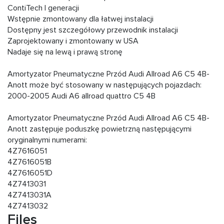
ContiTech I generacji
Wstępnie zmontowany dla łatwej instalacji
Dostępny jest szczegółowy przewodnik instalacji
Zaprojektowany i zmontowany w USA
Nadaje się na lewą i prawą stronę
Amortyzator Pneumatyczne Przód Audi Allroad A6 C5 4B-
Anott może być stosowany w następujących pojazdach:
2000-2005 Audi A6 allroad quattro C5 4B
Amortyzator Pneumatyczne Przód Audi Allroad A6 C5 4B-
Anott zastępuje poduszkę powietrzną następującymi
oryginalnymi numerami:
4Z7616051
4Z7616051B
4Z7616051D
4Z7413031
4Z7413031A
4Z7413032
Files