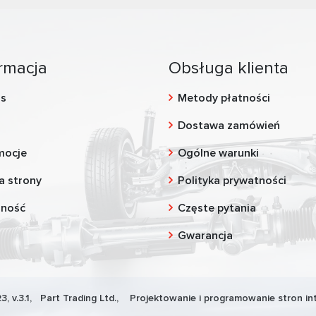
rmacja
Obsługa klienta
as
Metody płatności
g
Dostawa zamówień
mocje
Ogólne warunki
a strony
Polityka prywatności
zność
Częste pytania
Gwarancja
3, v.3.1,
Part Trading Ltd.
, Projektowanie i programowanie stron in