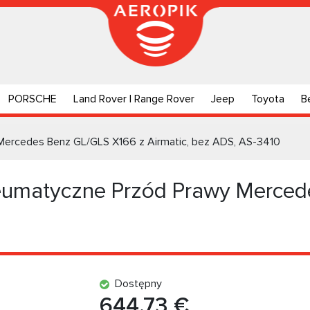
PORSCHE
Land Rover | Range Rover
Jeep
Toyota
B
ercedes Benz GL/GLS X166 z Airmatic, bez ADS, AS-3410
umatyczne Przód Prawy Merced
Dostępny
644.73 €