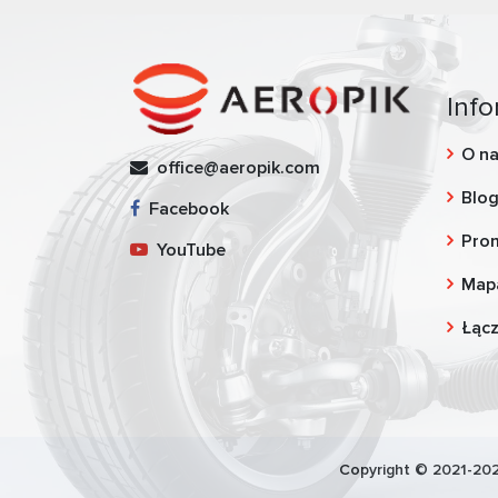
Info
O n
office@aeropik.com
Blo
Facebook
Pro
YouTube
Map
Łąc
Copyright © 2021-202