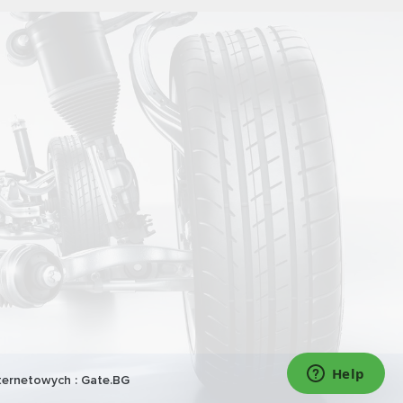
ternetowych :
Gate.BG