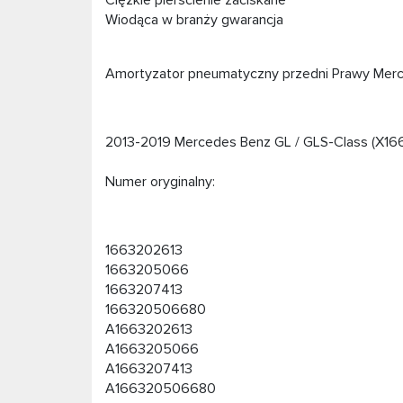
Ciężkie pierścienie zaciskane
Wiodąca w branży gwarancja
Amortyzator pneumatyczny przedni Prawy Mer
2013-2019 Mercedes Benz GL / GLS-Class (X16
Numer oryginalny:
1663202613
1663205066
1663207413
166320506680
A1663202613
A1663205066
A1663207413
A166320506680