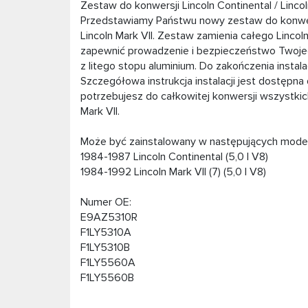
Zestaw do konwersji Lincoln Continental / Lincol
Przedstawiamy Państwu nowy zestaw do konwersj
Lincoln Mark VII. Zestaw zamienia całego Linc
zapewnić prowadzenie i bezpieczeństwo Twojeg
z litego stopu aluminium. Do zakończenia instal
Szczegółowa instrukcja instalacji jest dostępn
potrzebujesz do całkowitej konwersji wszystkic
Mark VII.
Może być zainstalowany w następujących model
1984-1987 Lincoln Continental (5,0 l V8)
1984-1992 Lincoln Mark VII (7) (5,0 l V8)
Numer OE:
E9AZ5310R
F1LY5310A
F1LY5310B
F1LY5560A
F1LY5560B