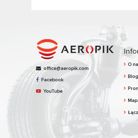
Info
O n
office@aeropik.com
Blo
Facebook
Pro
YouTube
Map
Łąc