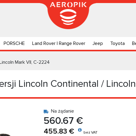
PORSCHE
Land Rover | Range Rover
Jeep
Toyota
B
Lincoln Mark VII, C-2224
ji Lincoln Continental / Lincoln
Na żądanie
560.67 €
455.83 €
bez VAT