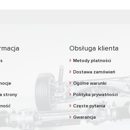
rmacja
Obsługa klienta
as
Metody płatności
g
Dostawa zamówień
mocje
Ogólne warunki
a strony
Polityka prywatności
zność
Częste pytania
Gwarancja