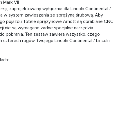
n Mark VII
i, zaprojektowany wyłącznie dla Lincoln Continental /
olna w system zawieszenia ze sprężyną śrubową. Aby
o pojazdu, fotele sprężynowe Arnott są obrabiane CNC
acji nie są wymagane żadne specjalne narzędzia.
a do pobrania. Ten zestaw zawiera wszystko, czego
h czterech rogów Twojego Lincoln Continental / Lincoln
ach: