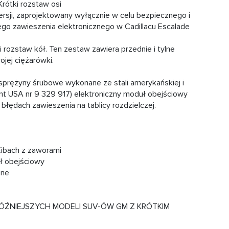
ótki rozstaw osi
ji, zaprojektowany wyłącznie w celu bezpiecznego i
go zawieszenia elektronicznego w Cadillacu Escalade
 rozstaw kół. Ten zestaw zawiera przednie i tylne
jej ciężarówki.
 sprężyny śrubowe wykonane ze stali amerykańskiej i
nt USA nr 9 329 917) elektroniczny moduł obejściowy
 błędach zawieszenia na tablicy rozdzielczej.
Eibach z zaworami
ł obejściowy
pne
ÓŹNIEJSZYCH MODELI SUV-ÓW GM Z KRÓTKIM