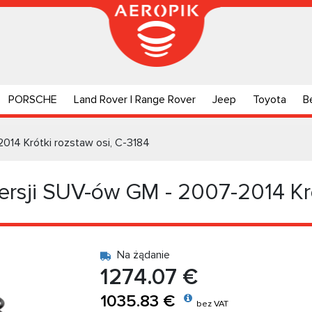
PORSCHE
Land Rover | Range Rover
Jeep
Toyota
B
14 Krótki rozstaw osi, C-3184
rsji SUV-ów GM - 2007-2014 Kró
Na żądanie
1274.07 €
1035.83 €
bez VAT