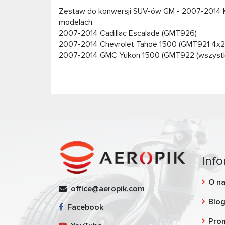
Zestaw do konwersji SUV-ów GM - 2007-2014 Kr
modelach:
2007-2014 Cadillac Escalade (GMT926)
2007-2014 Chevrolet Tahoe 1500 (GMT921 4x2, 
2007-2014 GMC Yukon 1500 (GMT922 (wszystki
Info
O n
office@aeropik.com
Blo
Facebook
Pro