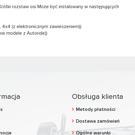
ótki rozstaw osi Może być instalowany w następujących
4x4 (z elektronicznym zawieszeniem))
e modele z Autoride))
rmacja
Obsługa klienta
as
Metody płatności
g
Dostawa zamówień
mocje
Ogólne warunki