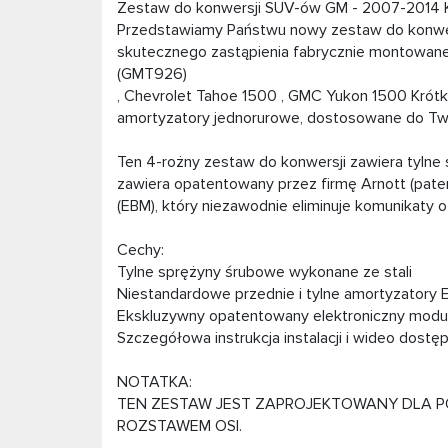
Zestaw do konwersji SUV-ów GM - 2007-2014 Kr
Przedstawiamy Państwu nowy zestaw do konwers
skutecznego zastąpienia fabrycznie montowane
(GMT926)
, Chevrolet Tahoe 1500 , GMC Yukon 1500 Krótki
amortyzatory jednorurowe, dostosowane do Two
Ten 4-rożny zestaw do konwersji zawiera tylne
zawiera opatentowany przez firmę Arnott (pate
(EBM), który niezawodnie eliminuje komunikaty o
Cechy:
Tylne sprężyny śrubowe wykonane ze stali
Niestandardowe przednie i tylne amortyzatory 
Ekskluzywny opatentowany elektroniczny modu
Szczegółowa instrukcja instalacji i wideo dostę
NOTATKA:
TEN ZESTAW JEST ZAPROJEKTOWANY DLA P
ROZSTAWEM OSI.