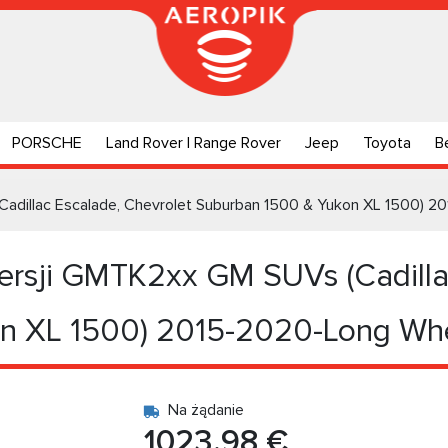
PORSCHE
Land Rover | Range Rover
Jeep
Toyota
B
adillac Escalade, Chevrolet Suburban 1500 & Yukon XL 1500) 
rsji GMTK2xx GM SUVs (Cadillac
n XL 1500) 2015-2020-Long Wh
Na żądanie
1023.98 €