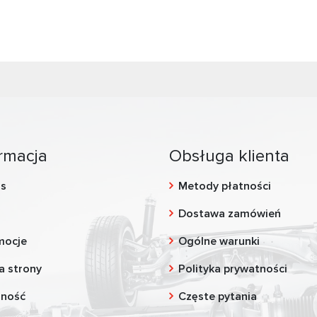
rmacja
Obsługa klienta
as
Metody płatności
g
Dostawa zamówień
mocje
Ogólne warunki
a strony
Polityka prywatności
zność
Częste pytania