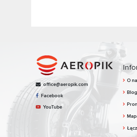
Info
O n
office@aeropik.com
Blo
Facebook
Pro
YouTube
Map
Łąc