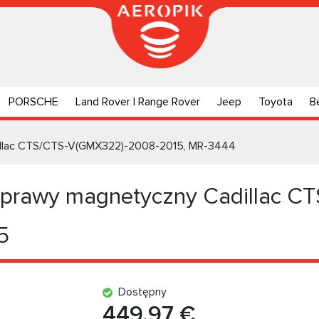
PORSCHE
Land Rover | Range Rover
Jeep
Toyota
B
illac CTS/CTS-V(GMX322)-2008-2015, MR-3444
 prawy magnetyczny Cadillac C
5
Dostępny
449.97 €