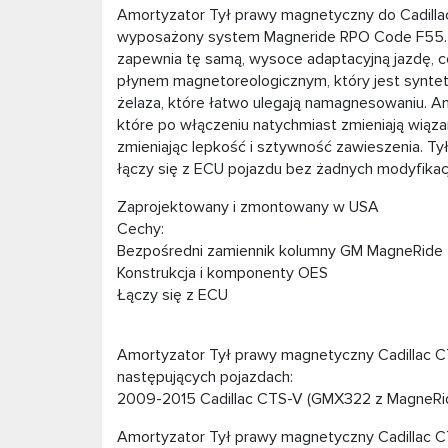
Amortyzator Tył prawy magnetyczny do Cadilla
wyposażony system Magneride RPO Code F55. T
zapewnia tę samą, wysoce adaptacyjną jazdę, c
płynem magnetoreologicznym, który jest synt
żelaza, które łatwo ulegają namagnesowaniu. A
które po włączeniu natychmiast zmieniają wią
zmieniając lepkość i sztywność zawieszenia. Ty
łączy się z ECU pojazdu bez żadnych modyfikacj
Zaprojektowany i zmontowany w USA
Cechy:
Bezpośredni zamiennik kolumny GM MagneRide
Konstrukcja i komponenty OES
Łączy się z ECU
Amortyzator Tył prawy magnetyczny Cadillac
następujących pojazdach:
2009-2015 Cadillac CTS-V (GMX322 z MagneRi
Amortyzator Tył prawy magnetyczny Cadillac 