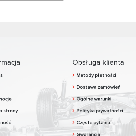
rmacja
Obsługa klienta
as
Metody płatności
g
Dostawa zamówień
mocje
Ogólne warunki
a strony
Polityka prywatności
zność
Częste pytania
Gwarancja