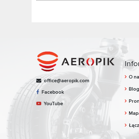
Info
O n
office@aeropik.com
Blo
Facebook
Pro
YouTube
Map
Łąc