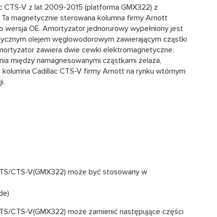
c CTS-V z lat 2009-2015 (platforma GMX322) z
a magnetycznie sterowana kolumna firmy Arnott
o wersja OE. Amortyzator jednorurowy wypełniony jest
etycznym olejem węglowodorowym zawierającym cząstki
mortyzator zawiera dwie cewki elektromagnetyczne,
zania między namagnesowanymi cząstkami żelaza,
ł kolumna Cadillac CTS-V firmy Arnott na rynku wtórnym
i.
 CTS/CTS-V(GMX322) może być stosowany w
de)
CTS/CTS-V(GMX322) może zamienić następujące części