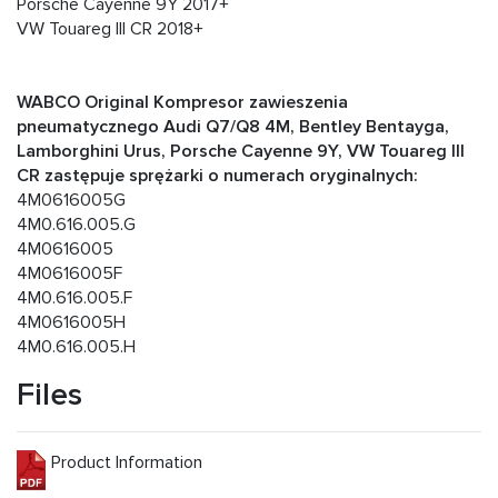
Porsche Cayenne 9Y 2017+
VW Touareg III CR 2018+
WABCO Original Kompresor zawieszenia
pneumatycznego Audi Q7/Q8 4M, Bentley Bentayga,
Lamborghini Urus, Porsche Cayenne 9Y, VW Touareg III
CR zastępuje sprężarki o numerach oryginalnych:
4M0616005G
4M0.616.005.G
4M0616005
4M0616005F
4M0.616.005.F
4M0616005H
4M0.616.005.H
Files
Product Information