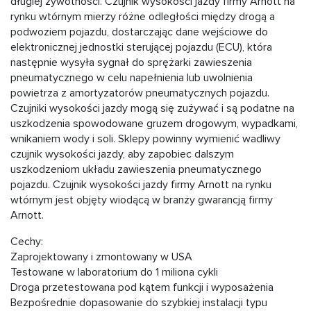
długiej żywotności. Czujnik wysokości jazdy firmy Arnott na
rynku wtórnym mierzy różne odległości między drogą a
podwoziem pojazdu, dostarczając dane wejściowe do
elektronicznej jednostki sterującej pojazdu (ECU), która
następnie wysyła sygnał do sprężarki zawieszenia
pneumatycznego w celu napełnienia lub uwolnienia
powietrza z amortyzatorów pneumatycznych pojazdu.
Czujniki wysokości jazdy mogą się zużywać i są podatne na
uszkodzenia spowodowane gruzem drogowym, wypadkami,
wnikaniem wody i soli. Sklepy powinny wymienić wadliwy
czujnik wysokości jazdy, aby zapobiec dalszym
uszkodzeniom układu zawieszenia pneumatycznego
pojazdu. Czujnik wysokości jazdy firmy Arnott na rynku
wtórnym jest objęty wiodącą w branży gwarancją firmy
Arnott.
Cechy:
Zaprojektowany i zmontowany w USA
Testowane w laboratorium do 1 miliona cykli
Droga przetestowana pod kątem funkcji i wyposażenia
Bezpośrednie dopasowanie do szybkiej instalacji typu