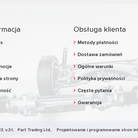
rmacja
Obsługa klienta
as
Metody płatności
g
Dostawa zamówień
mocje
Ogólne warunki
a strony
Polityka prywatności
zność
Częste pytania
Gwarancja
3, v.3.1,
Part Trading Ltd.
, Projektowanie i programowanie stron in