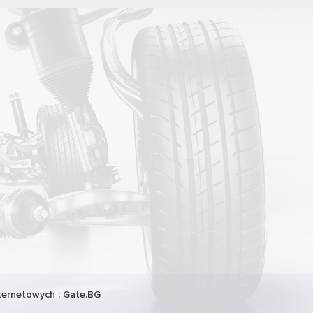
ternetowych :
Gate.BG