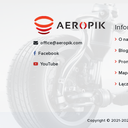
Info
O n
office@aeropik.com
Blo
Facebook
Pro
YouTube
Map
Łąc
Copyright © 2021-202