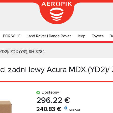
PORSCHE
Land Rover | Range Rover
Jeep
Toyota
B
(YD2)/ ZDX (YB1), RH-3784
i zadni lewy Acura MDX (YD2)/ 
Dostępny
296.22 €
240.83 €
bez VAT