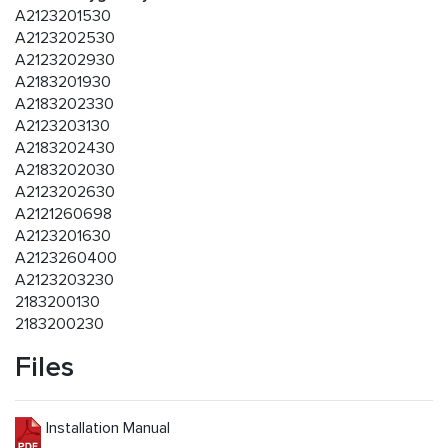
A2123201530
A2123202530
A2123202930
A2183201930
A2183202330
A2123203130
A2183202430
A2183202030
A2123202630
A2121260698
A2123201630
A2123260400
A2123203230
2183200130
2183200230
Files
Installation Manual