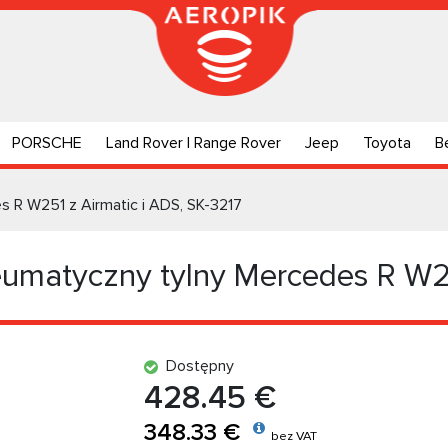
PORSCHE
Land Rover | Range Rover
Jeep
Toyota
B
 R W251 z Airmatic i ADS, SK-3217
umatyczny tylny Mercedes R W25
Dostępny
428.45 €
348.33 €
bez VAT