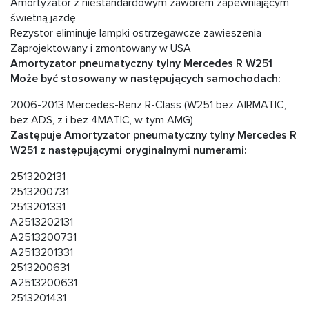
Amortyzator z niestandardowym zaworem zapewniającym
świetną jazdę
Rezystor eliminuje lampki ostrzegawcze zawieszenia
Zaprojektowany i zmontowany w USA
Amortyzator pneumatyczny tylny Mercedes R W251
Może być stosowany w następujących samochodach:
2006-2013 Mercedes-Benz R-Class (W251 bez AIRMATIC,
bez ADS, z i bez 4MATIC, w tym AMG)
Zastępuje Amortyzator pneumatyczny tylny Mercedes R
W251 z następującymi oryginalnymi numerami:
2513202131
2513200731
2513201331
A2513202131
A2513200731
A2513201331
2513200631
A2513200631
2513201431