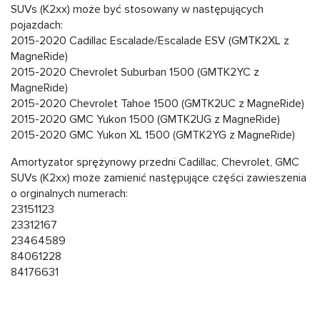
SUVs (K2xx) może być stosowany w następujących
pojazdach:
2015-2020 Cadillac Escalade/Escalade ESV (GMTK2XL z
MagneRide)
2015-2020 Chevrolet Suburban 1500 (GMTK2YC z
MagneRide)
2015-2020 Chevrolet Tahoe 1500 (GMTK2UC z MagneRide)
2015-2020 GMC Yukon 1500 (GMTK2UG z MagneRide)
2015-2020 GMC Yukon XL 1500 (GMTK2YG z MagneRide)
Amortyzator sprężynowy przedni Cadillac, Chevrolet, GMC
SUVs (K2xx) może zamienić następujące części zawieszenia
o orginalnych numerach:
23151123
23312167
23464589
84061228
84176631