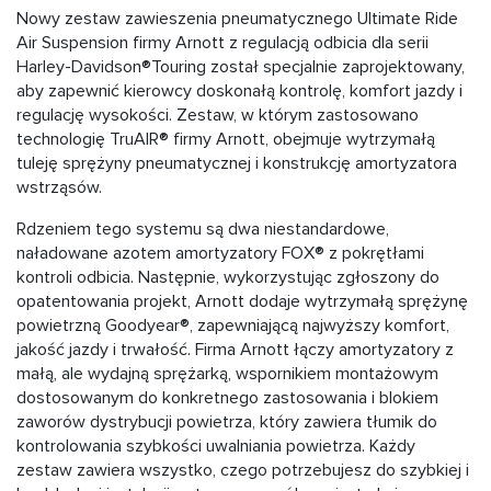
Nowy zestaw zawieszenia pneumatycznego Ultimate Ride
Air Suspension firmy Arnott z regulacją odbicia dla serii
Harley-Davidson®Touring został specjalnie zaprojektowany,
aby zapewnić kierowcy doskonałą kontrolę, komfort jazdy i
regulację wysokości. Zestaw, w którym zastosowano
technologię TruAIR® firmy Arnott, obejmuje wytrzymałą
tuleję sprężyny pneumatycznej i konstrukcję amortyzatora
wstrząsów.
Rdzeniem tego systemu są dwa niestandardowe,
naładowane azotem amortyzatory FOX® z pokrętłami
kontroli odbicia. Następnie, wykorzystując zgłoszony do
opatentowania projekt, Arnott dodaje wytrzymałą sprężynę
powietrzną Goodyear®, zapewniającą najwyższy komfort,
jakość jazdy i trwałość. Firma Arnott łączy amortyzatory z
małą, ale wydajną sprężarką, wspornikiem montażowym
dostosowanym do konkretnego zastosowania i blokiem
zaworów dystrybucji powietrza, który zawiera tłumik do
kontrolowania szybkości uwalniania powietrza. Każdy
zestaw zawiera wszystko, czego potrzebujesz do szybkiej i