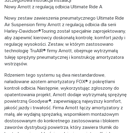
Szczegółowa instrukcja instalacji
Nowy Arnott z regulacją odbicia Ultimate Ride A
Nowy zestaw zawieszenia pneumatycznego Ultimate Ride
Air Suspension firmy Arnott z regulacją odbicia dla serii
Harley-Davidson®Touring został specjalnie zaprojektowany,
aby zapewnić kierowcy doskonałą kontrolę, komfort jazdy i
regulację wysokości. Zestaw, w którym zastosowano
technologię TruAIR® firmy Arnott, obejmuje wytrzymałą
tuleję sprężyny pneumatycznej i konstrukcję amortyzatora
wstrząsów.
Rdzeniem tego systemu są dwa niestandardowe,
naładowane azotem amortyzatory FOX® z pokrętłami
kontroli odbicia. Następnie, wykorzystując zgłoszony do
opatentowania projekt, Arnott dodaje wytrzymałą sprężynę
powietrzną Goodyear®, zapewniającą najwyższy komfort,
jakość jazdy i trwałość. Firma Arnott łączy amortyzatory z
małą, ale wydajną sprężarką, wspornikiem montażowym
dostosowanym do konkretnego zastosowania i blokiem
zaworów dystrybucji powietrza, który zawiera tłumik do