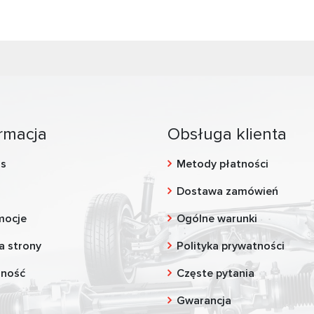
rmacja
Obsługa klienta
as
Metody płatności
g
Dostawa zamówień
mocje
Ogólne warunki
a strony
Polityka prywatności
zność
Częste pytania
Gwarancja