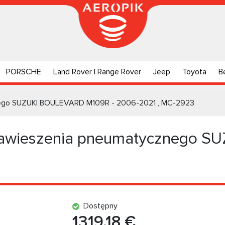
PORSCHE
Land Rover | Range Rover
Jeep
Toyota
B
ego SUZUKI BOULEVARD M109R - 2006-2021 , MC-2923
awieszenia pneumatycznego S
Dostępny
1319.18 €